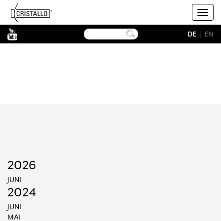
-->
Cristallo
Toggl
navig
YouTube
DE
|
EN
2026
JUNI
2024
JUNI
MAI