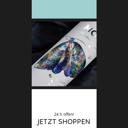
Deko
Finale
24 h offen!
JETZT SHOPPEN