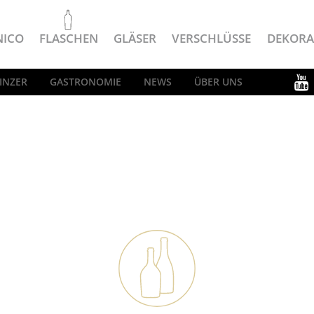
NICO
FLASCHEN
GLÄSER
VERSCHLÜSSE
DEKORA
INZER
GASTRONOMIE
NEWS
ÜBER UNS