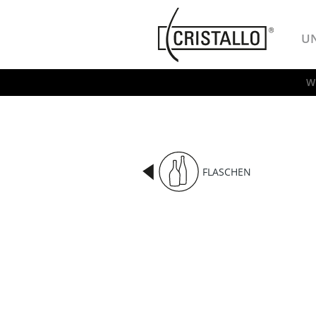
-->
Cristallo
U
W
FLASCHEN