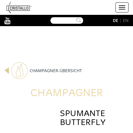
-->
Cristallo
Toggl
navig
YouTube
DE
|
EN
CHAMPAGNER-ÜBERSICHT
CHAMPAGNER
SPUMANTE
BUTTERFLY