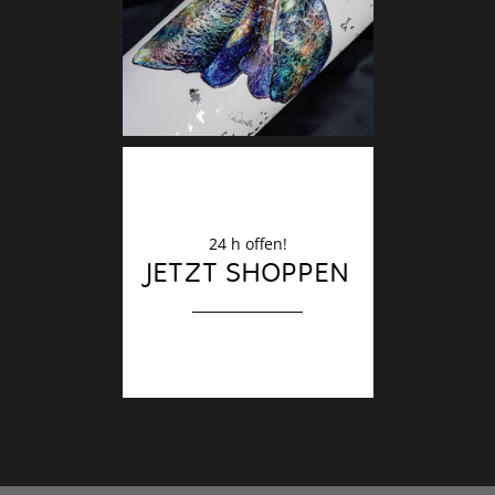
Finale
24 h offen!
JETZT SHOPPEN