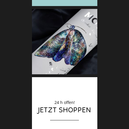
Deko
Finale
24 h offen!
JETZT SHOPPEN