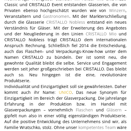
Classic und CRISTALLO Event entstanden Glasserien, die von
Privaten ebenso hochgeschätzt wurden wie von
Winzern
,
Veranstaltern und
Gastronomen
. Mit der Markterschließung
durch die Glasserie
CRISTALLO Nobless
entstand ein neues
Verständnis für Gläser. Mit der Erweiterung des Angebotes
und der Neugliederung in den Linien
CRISTALLO Mio
und
CRISTALLO Nobless trägt CRISTALLO dem internationalen
Anspruch Rechnung. Schließlich fiel 2014 die Entscheidung,
auch das Flaschen- und Verpackungs-Know-how unter dem
Namen CRISTALLO zu bündeln. Der ist somit neu, die
gewohnte Qualität bleibt die selbe. Service und Engagement
werden seit jeher großgeschrieben bei CRISTALLO. Das bleibt
auch so. Neu hingegen ist die eine, revolutionäre
Produktserie.
Individualität und Einzigartigkeit soll sie gewährleisten. Daher
kommt auch ihr Name:
UNICO
. Das neue Synonym für
Einzigartigkeit im Bereich der Glasverpackung. Die jahrelange
Erfahrung in der Produktion bzw. im Handel mit
Glasverpackungen – vornehmlich
Flaschen
und
Gläsern
–
gipfelt nun also in einer völlig eigenständigen Produktserie.
Auf die positive Entwicklung des Unternehmens sind wir, als
Familie Wratschko, stolz. Ohne unser
kompetentes Team
wäre