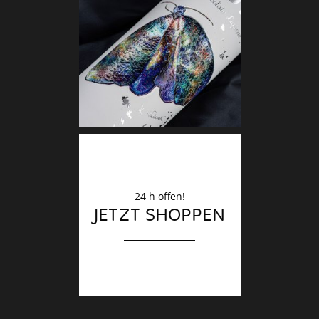
Deko
Finale
24 h offen!
JETZT SHOPPEN