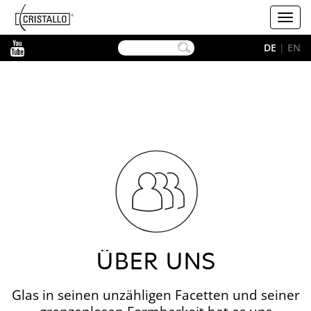
-->
Cristallo
Toggl
navig
YouTube
DE
|
EN
ÜBER UNS
Glas in seinen unzähligen Facetten und seiner