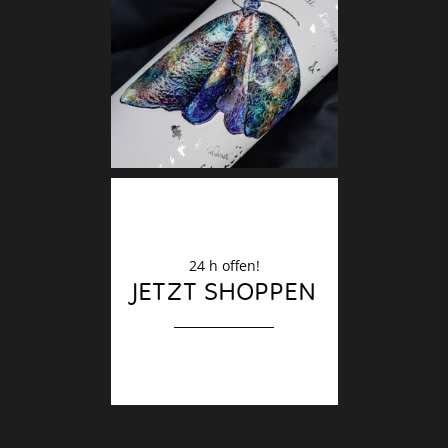
Deko
Finale
24 h offen!
JETZT SHOPPEN