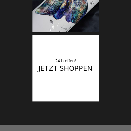
Finale
24 h offen!
JETZT SHOPPEN