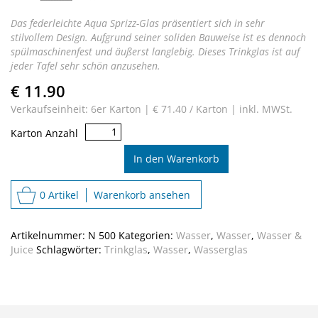
Das federleichte Aqua Sprizz-Glas präsentiert sich in sehr
stilvollem Design. Aufgrund seiner soliden Bauweise ist es dennoch
spülmaschinenfest und äußerst langlebig. Dieses Trinkglas ist auf
jeder Tafel sehr schön anzusehen.
€ 11.90
Verkaufseinheit: 6er Karton |
€ 71.40 / Karton |
inkl. MWSt.
Aqua
Karton Anzahl
Sprizz
Menge
In den Warenkorb
0 Artikel
Warenkorb ansehen
Artikelnummer:
N 500
Kategorien:
Wasser
,
Wasser
,
Wasser &
Juice
Schlagwörter:
Trinkglas
,
Wasser
,
Wasserglas