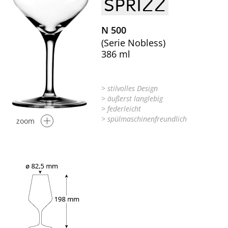
SPRIZZ
N 500
(Serie Nobless)
386 ml
> stilvolles Design
> äußerst langlebig
> federleicht
> spülmaschinenfreundlich
zoom