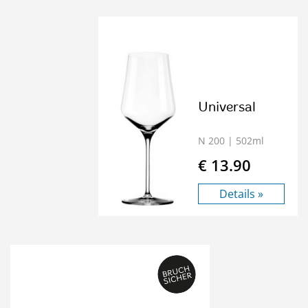
Universal
N 200
| 502ml
€ 13.90
Details »