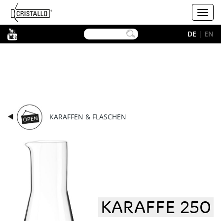
-->
Cristallo
Toggl
navig
YouTube
DE
|
EN
KARAFFEN & FLASCHEN
KARAFFE 250