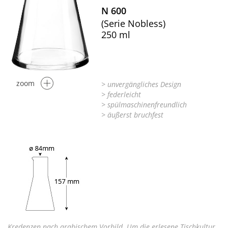
N 600
(Serie Nobless)
250 ml
zoom
> unvergängliches Design
> federleicht
> spülmaschinenfreundlich
> äußerst bruchfest
Kredenzen nach arabischem Vorbild. Um die erlesene Tischkultur