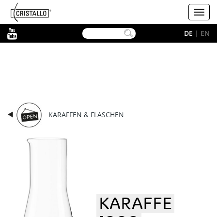
-->
Cristallo
Toggl
navig
YouTube
DE
|
EN
KARAFFEN & FLASCHEN
KARAFFE