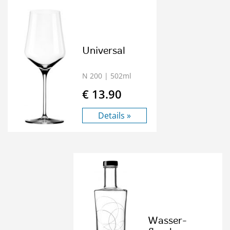
Universal
N 200
| 502ml
€ 13.90
Details »
Wasser-