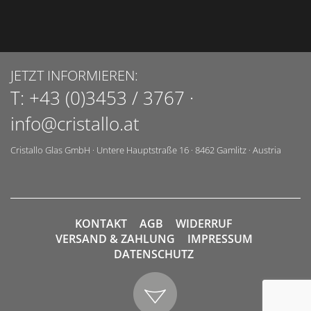
JETZT INFORMIEREN:
T:
+43 (0)3453 / 3767
·
info@cristallo.at
Cristallo Glas GmbH
·
Untere Hauptstraße 16
·
8462
Gamlitz
·
Austria
KONTAKT
AGB
WIDERRUF
VERSAND & ZAHLUNG
IMPRESSUM
DATENSCHUTZ