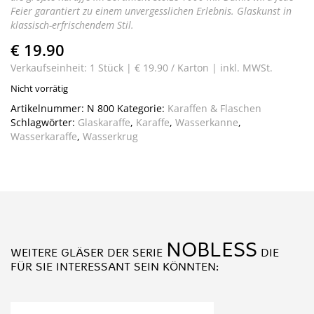
Feier garantiert zu einem unvergesslichen Erlebnis. Glaskunst in
klassisch-erfrischendem Stil.
€ 19.90
Verkaufseinheit: 1 Stück |
€ 19.90 / Karton |
inkl. MWSt.
Nicht vorrätig
Artikelnummer:
N 800
Kategorie:
Karaffen & Flaschen
Schlagwörter:
Glaskaraffe
,
Karaffe
,
Wasserkanne
,
Wasserkaraffe
,
Wasserkrug
NOBLESS
WEITERE GLÄSER DER SERIE
DIE
FÜR SIE INTERESSANT SEIN KÖNNTEN: