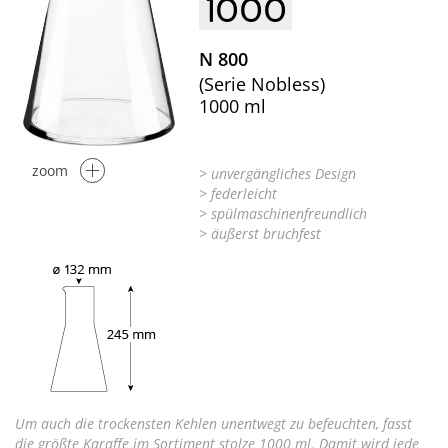
1000
N 800
(Serie Nobless)
1000 ml
zoom
> unvergängliches Design
> federleicht
> spülmaschinenfreundlich
> äußerst bruchfest
Um auch die trockensten Kehlen unentwegt zu befeuchten, fasst
die größte Karaffe im Sortiment stolze 1000 ml. Damit wird jede