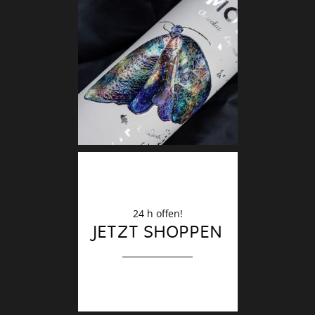
Deko
Finale
24 h offen!
JETZT SHOPPEN