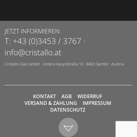
JETZT INFORMIEREN:
T:
+43 (0)3453 / 3767
·
info@cristallo.at
Cristallo Glas GmbH
·
Untere Hauptstraße 16
·
8462
Gamlitz
·
Austria
KONTAKT
AGB
WIDERRUF
VERSAND & ZAHLUNG
IMPRESSUM
DATENSCHUTZ