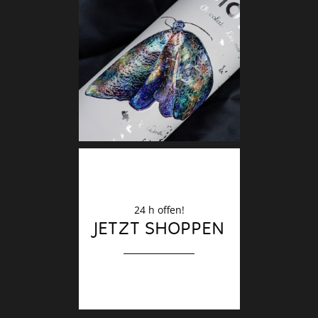
Deko
Finale
24 h offen!
JETZT SHOPPEN