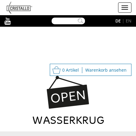
-->
Cristallo
Toggl
navig
YouTube
DE
|
EN
0 Artikel
Warenkorb ansehen
WASSERKRUG