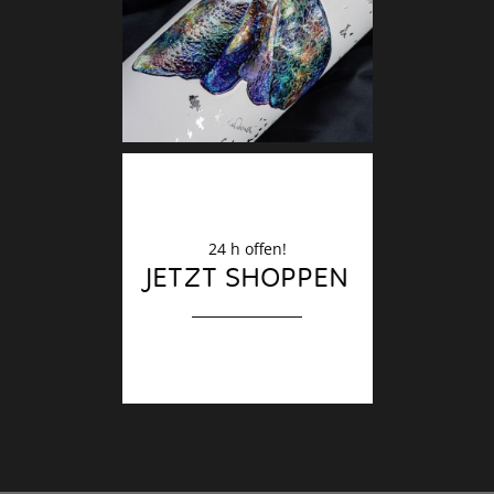
Finale
24 h offen!
JETZT SHOPPEN