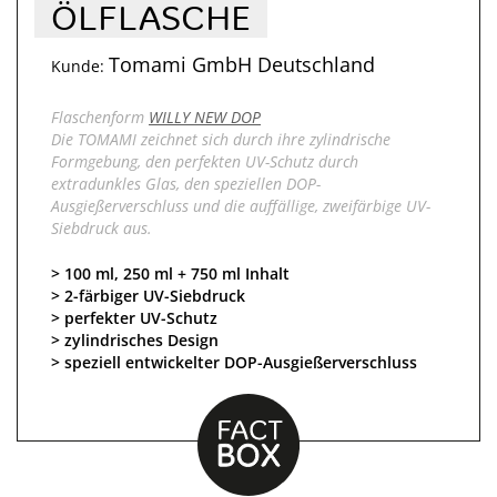
ÖLFLASCHE
Tomami GmbH Deutschland
Kunde:
Flaschenform
WILLY NEW DOP
Die TOMAMI zeichnet sich durch ihre zylindrische
Formgebung, den perfekten UV-Schutz durch
extradunkles Glas, den speziellen DOP-
Ausgießerverschluss und die auffällige, zweifärbige UV-
Siebdruck aus.
100 ml, 250 ml + 750 ml Inhalt
2-färbiger UV-Siebdruck
perfekter UV-Schutz
zylindrisches Design
speziell entwickelter DOP-Ausgießerverschluss