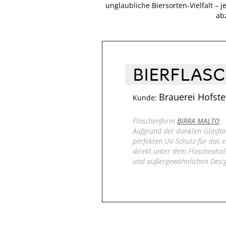
unglaubliche Biersorten-Vielfalt – 
ab
BIERFLAS
Brauerei Hofste
Kunde:
Flaschenform
BIRRA MALTO
Aufgrund der dunklen Glasfarb
perfekten UV-Schutz für das 
direkt unter dem Flaschenhals
und außergewöhnlichen Desig