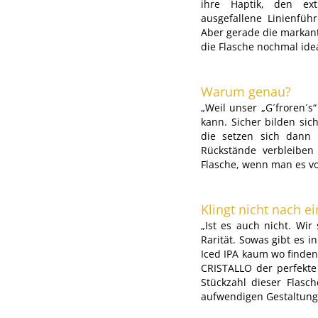
ihre Haptik, den ex
ausgefallene Linienfüh
Aber gerade die markan
die Flasche nochmal idea
Warum genau?
„Weil unser „G´froren´s“
kann. Sicher bilden sic
die setzen sich dann
Rückstände verbleiben
Flasche, wenn man es vor
Klingt nicht nach e
„Ist es auch nicht. Wi
Rarität. Sowas gibt es 
Iced IPA kaum wo finden
CRISTALLO der perfekte 
Stückzahl dieser Flasc
aufwendigen Gestaltung 