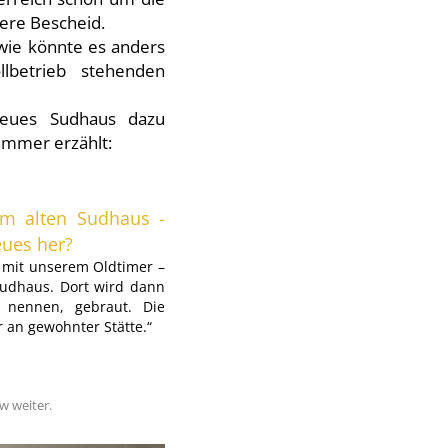
iere Bescheid.
wie könnte es anders
llbetrieb stehenden
neues Sudhaus dazu
ammer erzählt:
em alten Sudhaus -
ues her?
 mit unserem Oldtimer –
udhaus. Dort wird dann
 nennen, gebraut. Die
 an gewohnter Stätte.“
w weiter.