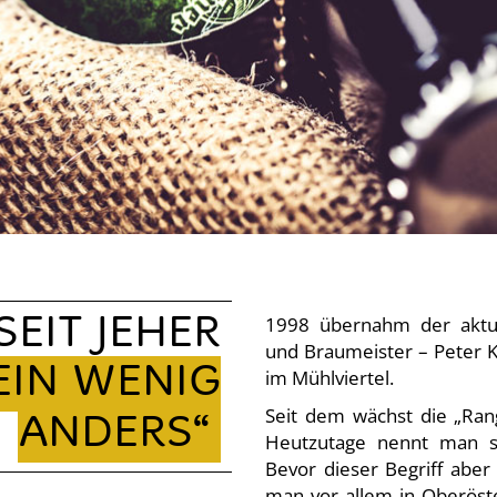
1998 übernahm der aktue
SEIT JEHER
und Braumeister – Peter 
EIN WENIG
im Mühlviertel.
Seit dem wächst die „Rang
ANDERS“
Heutzutage nennt man s
Bevor dieser Begriff aber
man vor allem in Oberöst