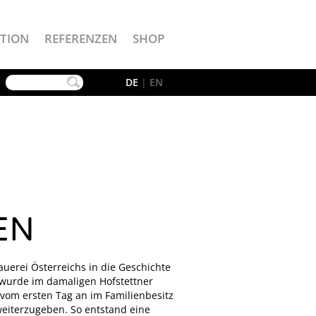
TION
REFERENZEN
SHOP
YouTube
DE
|
EN
EN
auerei Österreichs in die Geschichte
 wurde im damaligen Hofstettner
i vom ersten Tag an im Familienbesitz
eiterzugeben. So entstand eine