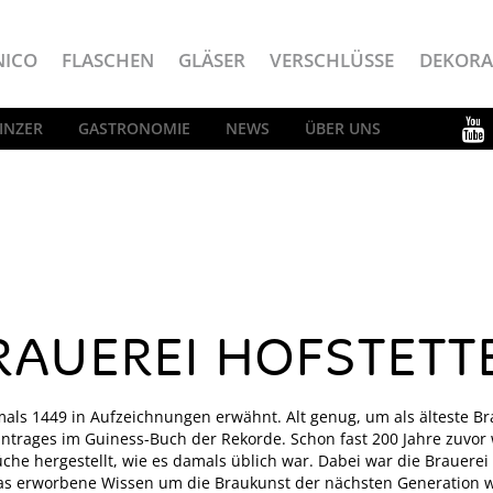
NICO
FLASCHEN
GLÄSER
VERSCHLÜSSE
DEKORA
INZER
GASTRONOMIE
NEWS
ÜBER UNS
RAUEREI HOFSTETT
als 1449 in Aufzeichnungen erwähnt. Alt genug, um als älteste Br
ntrages im Guiness-Buch der Rekorde. Schon fast 200 Jahre zuvor
Küche hergestellt, wie es damals üblich war. Dabei war die Brauere
 das erworbene Wissen um die Braukunst der nächsten Generation w