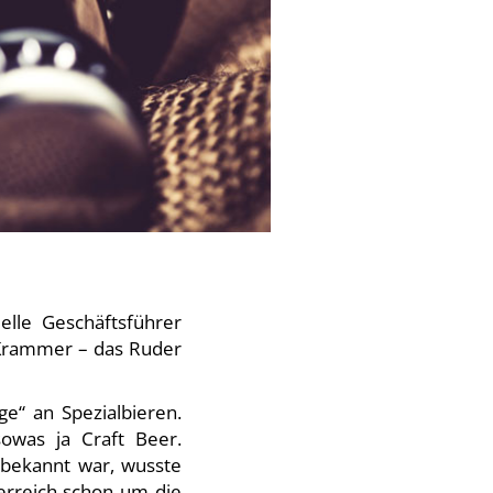
lle Geschäftsführer
Krammer – das Ruder
e“ an Spezialbieren.
owas ja Craft Beer.
 bekannt war, wusste
erreich schon um die