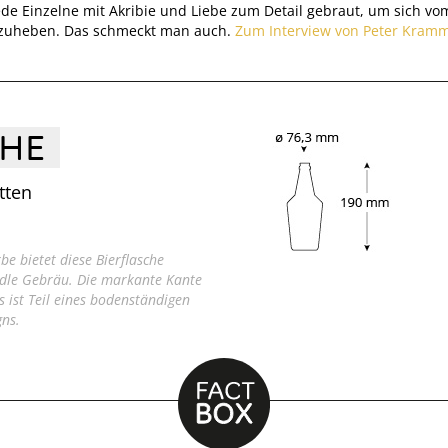
jede Einzelne mit Akribie und Liebe zum Detail gebraut, um sich vom
zuheben. Das schmeckt man auch.
Zum Interview von Peter Kramm
CHE
tten
e bietet diese Bierflasche
edle Gebräu. Die markante Kante
 ist Teil eines bodenständigen
ns.