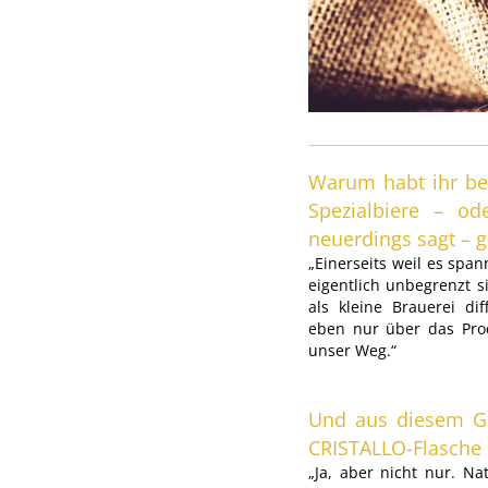
Warum habt ihr ber
Spezialbiere – o
neuerdings sagt – g
„Einerseits weil es spa
eigentlich unbegrenzt s
als kleine Brauerei di
eben nur über das Prod
unser Weg.“
Und aus diesem Gr
CRISTALLO-Flasche 
„Ja, aber nicht nur. Na