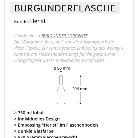
BURGUNDERFLASCHE
Herist
Kunde:
Flaschenform
BURGUNDER SORGENTE
Die "Burgunder Sorgente" war die Ausgangsbasis für
diese Flasche. Ein einprägsames Embossing des Weingut-
Namens am Flaschenboden sorgt für die garantierte
Einzigartigkeit dieser individuellen Weinflasche.
750 ml Inhalt
individuelles Design
Embossing "Herist" im Flaschenboden
dunkle Glasfarbe
550 Gramm Flaschengewicht