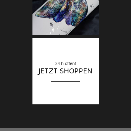
Finale
24 h offen!
JETZT SHOPPEN