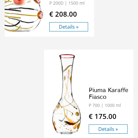
P 200D
| 1500 ml
€ 208.00
Details »
Piuma Karaffe
Fiasco
P 700
| 1000 ml
€ 175.00
Details »