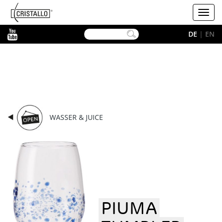
-->
Cristallo
Toggl
navig
YouTube
DE
|
EN
WASSER & JUICE
PIUMA