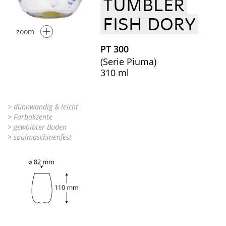
TUMBLER
FISH DORY
zoom
PT 300
(Serie Piuma)
310 ml
> dünnwandig & leicht
> Farbakzente
> gewölbter Boden
> spülmaschinenfest