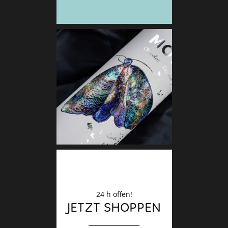
Deko
Finale
24 h offen!
JETZT SHOPPEN