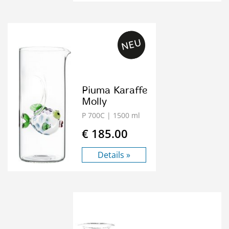
Piuma Karaffe
Molly
P 700C
| 1500 ml
€ 185.00
Details »