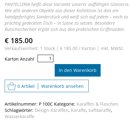
PANTELLERIA heißt diese Variante unserer auffälligen Glasserie.
Wie alle anderen Objekte aus dieser Kollektion ist dies ein
handgefertigtes Sonderstück und weiß sich auf jedem – noch so
prächtig gedeckten Tisch – in Szene zu setzen. Besondere
Rutschsicherheit ergibt sich aus den praktischen Griffmulden.
€ 185.00
Verkaufseinheit: 1 Stück |
€ 185.00 / Karton |
inkl. MWSt.
Piuma
Karton Anzahl
Karaffe
Pantelleria
In den Warenkorb
Menge
0 Artikel
Warenkorb ansehen
Artikelnummer:
P 100C
Kategorie:
Karaffen & Flaschen
Schlagwörter:
Design-Karaffen
,
Karaffe
,
Saftkaraffe
,
Wasserkaraffe