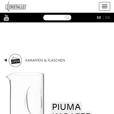
-->
Cristallo
Toggl
navig
YouTube
DE
|
EN
KARAFFEN & FLASCHEN
PIUMA