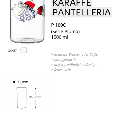
KARAFFE
PANTELLERIA
P 100C
(Serie Piuma)
1500 ml
zoom
> ideal für Wasser oder Säfte
> handgemacht
> außergewöhnliches Design
> federleicht