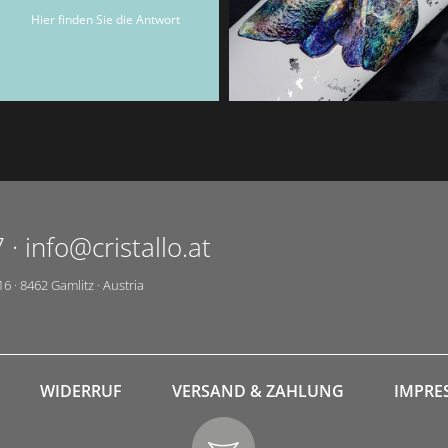
Hier finden Sie die Antwort
7
·
info@cristallo.at
16
·
8462
Gamlitz
·
Austria
WIDERRUF
VERSAND & ZAHLUNG
IMPRE