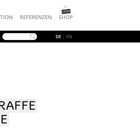
TION
REFERENZEN
SHOP
YouTube
DE
|
EN
RAFFE
E