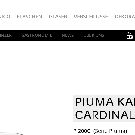
NICO
FLASCHEN
GLÄSER
VERSCHLÜSSE
DEKORA
INZER
GASTRONOMIE
NEWS
ÜBER UNS
PIUMA KA
CARDINAL
P 200C
(Serie Piuma)