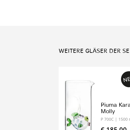
WEITERE GLÄSER DER SE
Piuma Kara
Molly
P 700C
| 1500 
€ 185.00