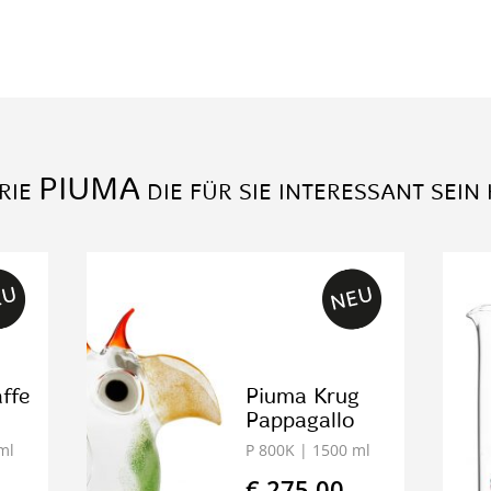
PIUMA
RIE
DIE FÜR SIE INTERESSANT SEIN
ffe
Piuma Krug
Pappagallo
ml
P 800K
| 1500 ml
€ 275.00