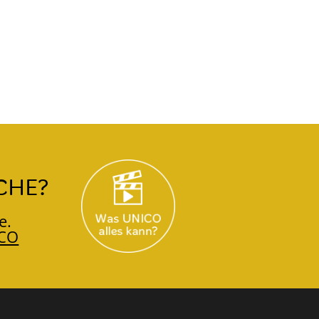
CHE?
e.
CO