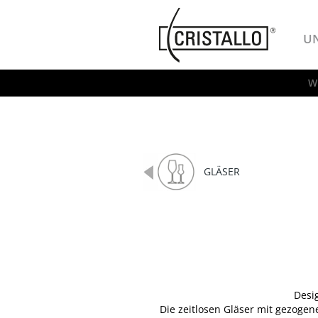
-->
Cristallo
U
W
GLÄSER
Desig
Die zeitlosen Gläser mit gezoge