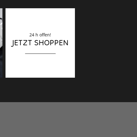
24 h offen!
Dekoration
JETZT SHOPPEN
Finaler Schliff