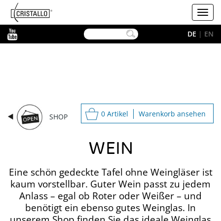
-->
Cristallo
Toggl
navig
YouTube
DE
|
EN
0 Artikel
Warenkorb ansehen
SHOP
WEIN
Eine schön gedeckte Tafel ohne Weingläser ist
kaum vorstellbar. Guter Wein passt zu jedem
Anlass – egal ob Roter oder Weißer – und
benötigt ein ebenso gutes Weinglas. In
unserem Shop finden Sie das ideale Weinglas