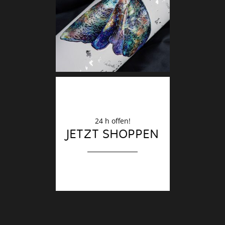
Deko
Finale
24 h offen!
JETZT SHOPPEN