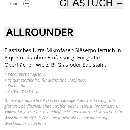
GLASTUCH –
zoom
ALLROUNDER
Elastisches Ultra-Mikrofaser-Gläserpoliertuch in
Piquetoptik ohne Einfassung. Für glatte
Oberflächen wie z. B. Glas oder Edelstahl.
> besonders saugstark
> reinigt streifenfrei für glänzende Ergebnisse
> Farbe: blau
> Größe: 70×50 cm
Glänzende Aussichten! Das erstklassige Poliertuch reinigt alle
glatten Oberflächen, ohne Streifen oder Fussel zu hinterlassen.
Anwendung: Trocken bis nebelfeucht. Vor Gebrauch ausschütteln.
Waschbar bis 60° C. Für eine maximale Lebensdauer auf
Weichspüler verzichten.