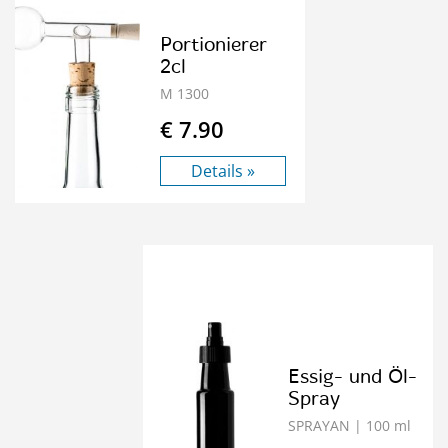
Portionierer
2cl
M 1300
€ 7.90
Details »
Essig- und Öl-
Spray
SPRAYAN
| 100 ml