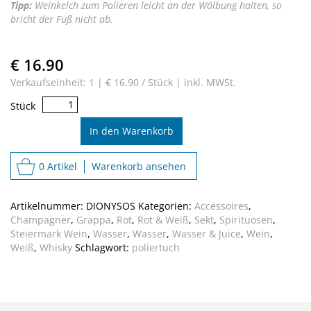
Tipp:
Weinkelch zum Polieren leicht an der Wölbung halten, so
bricht der Fuß nicht ab.
€ 16.90
Verkaufseinheit: 1 |
€ 16.90 / Stück |
inkl. MWSt.
Profi
Stück
Glastuch
–
In den Warenkorb
Allrounder
Menge
0 Artikel
Warenkorb ansehen
Artikelnummer:
DIONYSOS
Kategorien:
Accessoires
,
Champagner
,
Grappa
,
Rot
,
Rot & Weiß
,
Sekt
,
Spirituosen
,
Steiermark Wein
,
Wasser
,
Wasser
,
Wasser & Juice
,
Wein
,
Weiß
,
Whisky
Schlagwort:
poliertuch