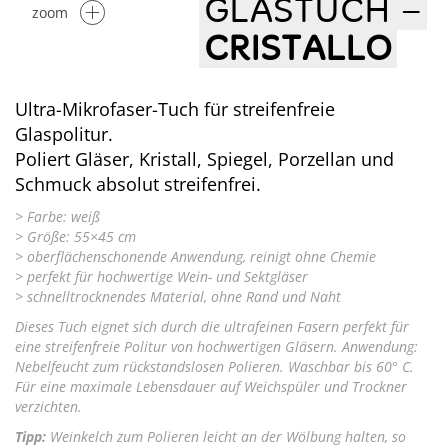
GLASTUCH –
zoom
CRISTALLO
Ultra-Mikrofaser-Tuch für streifenfreie
Glaspolitur.
Poliert Gläser, Kristall, Spiegel, Porzellan und
Schmuck absolut streifenfrei.
> Farbe: weiß
> Größe: 55×45 cm
> oberflächenschonende Anwendung, reinigt ohne Chemie
> perfekt für hochwertige Wein- und Sektgläser
> schnelltrocknendes Material, ohne Rand und Naht
Dieses Tuch eignet sich durch die ultrafeinen Fasern perfekt für
eine streifenfreie Politur von hochwertigen Gläsern. Anwendung:
Nebelfeucht zum rückstandslosen Polieren. Waschbar bis 60° C.
Für eine maximale Lebensdauer auf Weichspüler und Trockner
verzichten.
Tipp:
Weinkelch zum Polieren leicht an der Wölbung halten, so