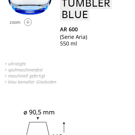
TUMBLER
BLUE
zoom
AR 600
(Serie Aria)
550 ml
> ultralight
> spülmaschinenfest
> maschinell gefertigt
> blau bemalter Glasboden