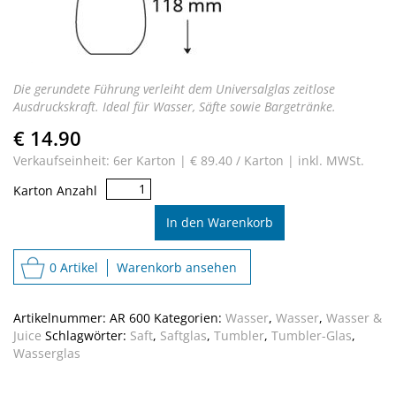
Die gerundete Führung
verleiht dem Universalglas zeitlose
Ausdruckskraft. Ideal für Wasser,
Säfte sowie Bargetränke.
€ 14.90
Verkaufseinheit: 6er Karton |
€ 89.40 / Karton |
inkl. MWSt.
Aria
Karton Anzahl
Tumbler
blue
In den Warenkorb
Menge
0 Artikel
Warenkorb ansehen
Artikelnummer:
AR 600
Kategorien:
Wasser
,
Wasser
,
Wasser &
Juice
Schlagwörter:
Saft
,
Saftglas
,
Tumbler
,
Tumbler-Glas
,
Wasserglas