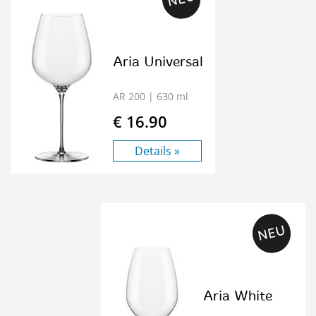
Aria Universal
AR 200
| 630 ml
€ 16.90
Details »
Aria White