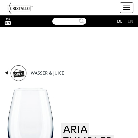
-->
Cristallo
Toggl
navig
YouTube
DE
|
EN
WASSER & JUICE
ARIA