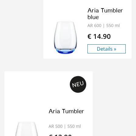
Aria Tumbler
blue
AR 600
| 550 ml
€ 14.90
Details »
Aria Tumbler
AR 500
| 550 ml