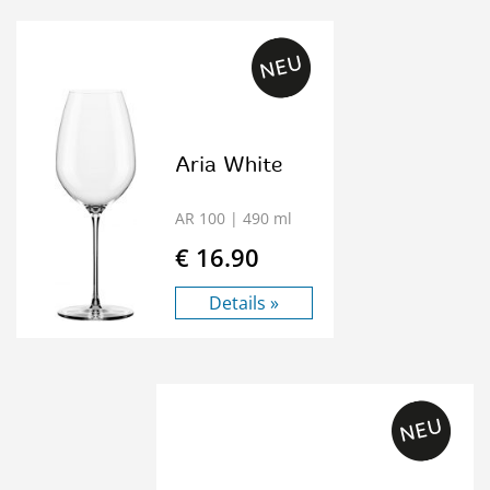
Aria White
AR 100
| 490 ml
€ 16.90
Details »