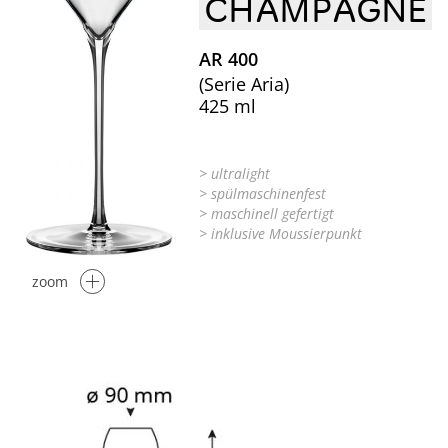
CHAMPAGNE
AR 400
(Serie Aria)
425 ml
> ultralight
> spülmaschinenfest
> maschinell gefertigt
> inklusive Moussierpunkt
zoom