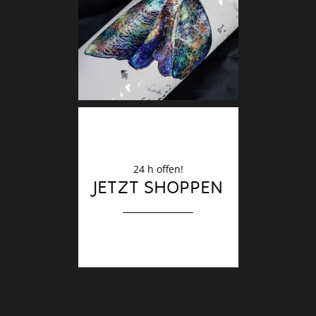
Deko
Finale
24 h offen!
JETZT SHOPPEN