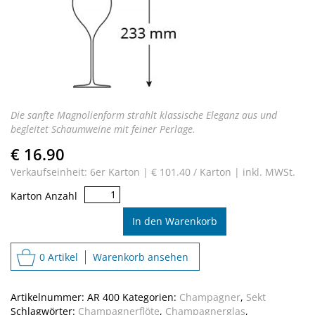
Die sanfte Magnolienform
strahlt klassische Eleganz aus
und
begleitet Schaumweine
mit feiner Perlage.
€ 16.90
Verkaufseinheit: 6er Karton |
€ 101.40 / Karton |
inkl. MWSt.
Aria
Karton Anzahl
Champagne
Menge
In den Warenkorb
0 Artikel
Warenkorb ansehen
Artikelnummer:
AR 400
Kategorien:
Champagner
,
Sekt
Schlagwörter:
Champagnerflöte
,
Champagnerglas
,