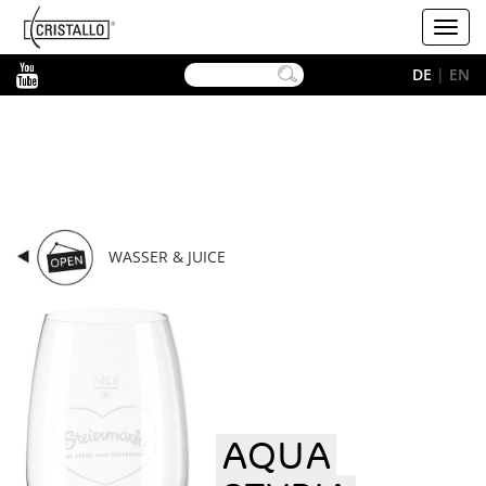
-->
Cristallo
Toggl
navig
YouTube
DE
|
EN
WASSER & JUICE
AQUA