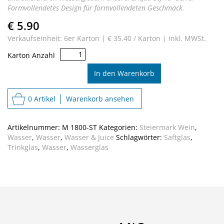
Formvollendetes Design für formvollendeten Geschmack.
€ 5.90
Verkaufseinheit: 6er Karton |
€ 35.40 / Karton |
inkl. MWSt.
Aqua
Karton Anzahl
Styria
Menge
In den Warenkorb
0 Artikel
Warenkorb ansehen
Artikelnummer:
M 1800-ST
Kategorien:
Steiermark Wein
,
Wasser
,
Wasser
,
Wasser & Juice
Schlagwörter:
Saftglas
,
Trinkglas
,
Wasser
,
Wasserglas