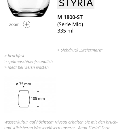
STYRIA
M 1800-ST
(Serie Mio)
zoom
335 ml
> Siebdruck „Steiermark“
> bruchfest
> spülmaschinenfreundlich
> ideal bei vielen Gästen
Wasserkultur auf höchstem Niveau erhalten Sie mit den bruch-
und stilsicheren Wassergläsern unserer „Aqua Styria“ Serie.