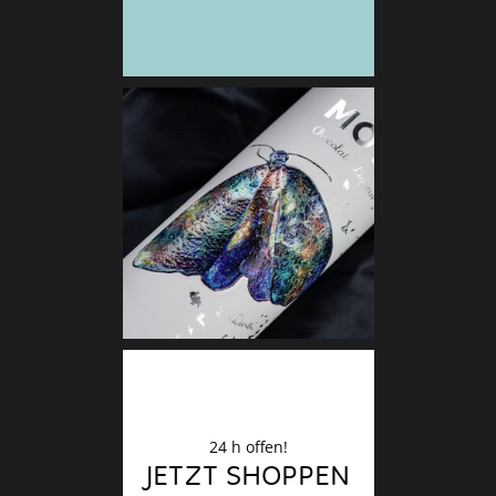
Deko
Finale
24 h offen!
JETZT SHOPPEN