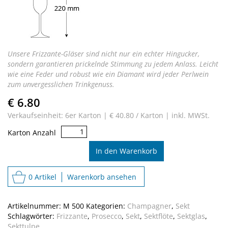
Unsere Frizzante-Gläser sind nicht nur ein echter Hingucker,
sondern garantieren prickelnde Stimmung zu jedem Anlass. Leicht
wie eine Feder und robust wie ein Diamant wird jeder Perlwein
zum unvergesslichen Trinkgenuss.
€ 6.80
Verkaufseinheit: 6er Karton |
€ 40.80 / Karton |
inkl. MWSt.
Frizzante
Karton Anzahl
Menge
In den Warenkorb
0 Artikel
Warenkorb ansehen
Artikelnummer:
M 500
Kategorien:
Champagner
,
Sekt
Schlagwörter:
Frizzante
,
Prosecco
,
Sekt
,
Sektflöte
,
Sektglas
,
Sekttulpe