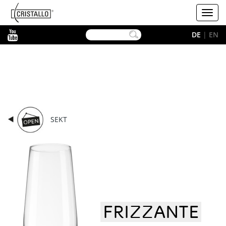
-->
Cristallo
Toggl
navig
YouTube
DE
|
EN
SEKT
FRIZZANTE