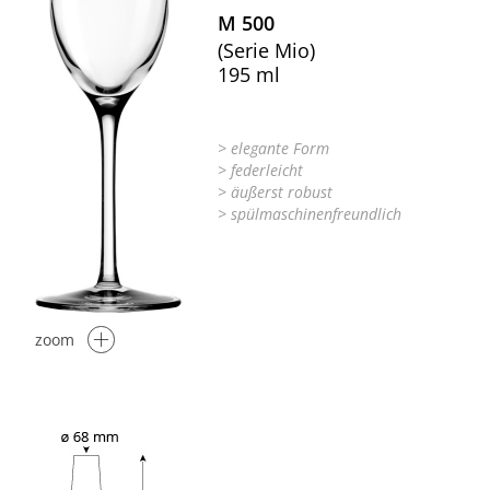
M 500
(Serie Mio)
195 ml
> elegante Form
> federleicht
> äußerst robust
> spülmaschinenfreundlich
zoom