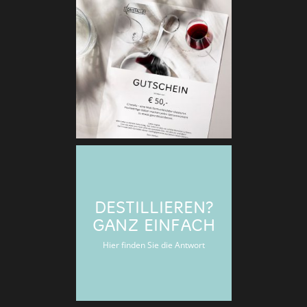
NEU: GU
Verschenken Si
Cristallo-
DESTILLIEREN?
GANZ EINFACH
Hier finden Sie die Antwort