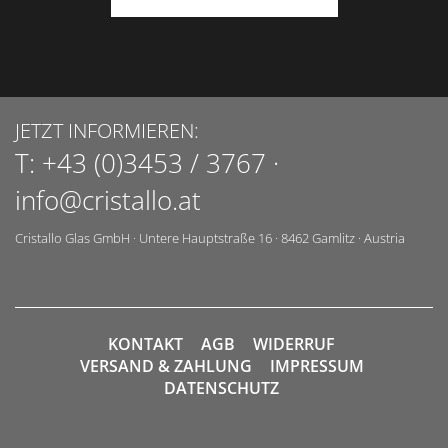
JETZT INFORMIEREN:
T:
+43 (0)3453 / 3767
·
info@cristallo.at
Cristallo Glas GmbH
·
Untere Hauptstraße 16
·
8462
Gamlitz
·
Austria
KONTAKT
AGB
WIDERRUF
VERSAND & ZAHLUNG
IMPRESSUM
DATENSCHUTZ