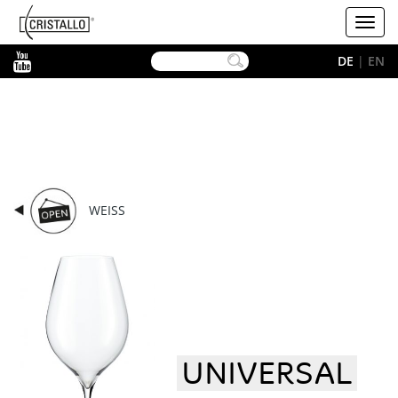
-->
Cristallo
Toggl
navig
YouTube
DE
|
EN
WEISS
UNIVERSAL