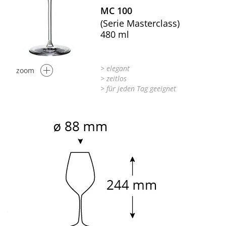
MC 100
(Serie Masterclass)
480 ml
> elegant
zoom
> zeitlos
> für jeden Tag geeignet