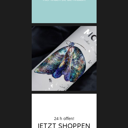
Deko
Finale
24 h offen!
JETZT SHOPPEN