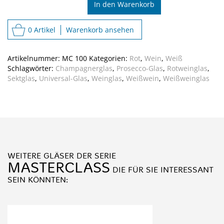
In den Warenkorb
0 Artikel
Warenkorb ansehen
Artikelnummer:
MC 100
Kategorien:
Rot
,
Wein
,
Weiß
Schlagwörter:
Champagnerglas
,
Prosecco-Glas
,
Rotweinglas
,
Sektglas
,
Universal-Glas
,
Weinglas
,
Weißwein
,
Weißweinglas
WEITERE GLÄSER DER SERIE
MASTERCLASS
DIE FÜR SIE INTERESSANT
SEIN KÖNNTEN: