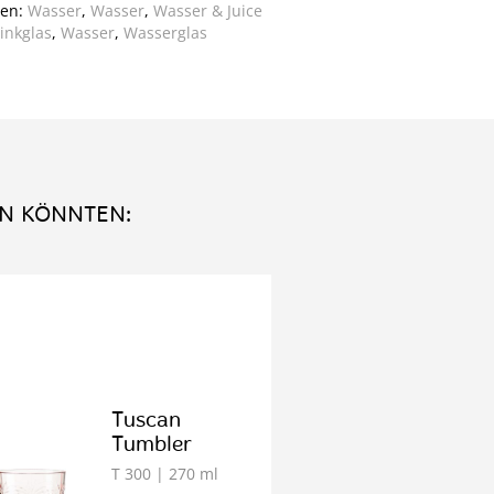
ien:
Wasser
,
Wasser
,
Wasser & Juice
inkglas
,
Wasser
,
Wasserglas
IN KÖNNTEN:
Tuscan
Tumbler
T 300
| 270 ml