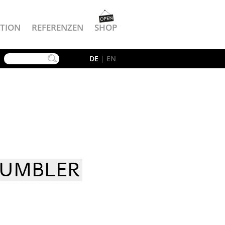
TION
REFERENZEN
SHOP
YouTube
DE
|
EN
TUMBLER