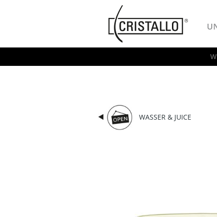
-->
Cristallo
U
W
WASSER & JUICE