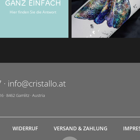
Verschenken Sie Gläserglück mit
GANZ EINFACH
Cristallo-Gutscheinen.
Hier finden Sie die Antwort
7
·
info@cristallo.at
16
·
8462
Gamlitz
·
Austria
WIDERRUF
VERSAND & ZAHLUNG
IMPRE