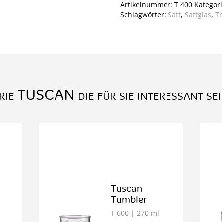
Artikelnummer:
T 400
Kategor
Schlagwörter:
Saft
,
Saftglas
,
Tr
TUSCAN
RIE
DIE FÜR SIE INTERESSANT SE
Tuscan
Tumbler
T 600
| 270 ml