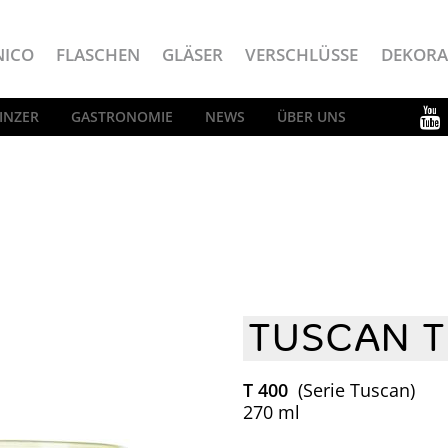
NICO
FLASCHEN
GLÄSER
VERSCHLÜSSE
DEKORA
INZER
GASTRONOMIE
NEWS
ÜBER UNS
TUSCAN 
T 400
(Serie Tuscan)
270 ml