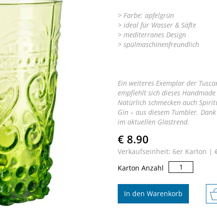
> Farbe: apfelgrün
> ideal für Wasser & Säfte
> mediterranes Design
> spülmaschinenfreundlich
Ein weiteres Exemplar der Tuscan
empfiehlt sich dieses Handmade 
Natürlich schmecken auch Spiritu
Gin – aus diesem Tumbler. Dank 
im aktuellen Glastrend.
€ 8.90
Verkaufseinheit: 6er Karton |
Tuscan
Karton Anzahl
Tumbler
Menge
In den Warenkorb