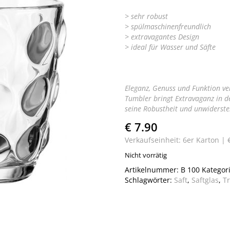
> sehr robust
> spülmaschinenfreundlich
> extravagantes Design
> ideal für Wasser und Säfte
Eleganz, Genuss und Funktion ve
Tumbler bringt Extravaganz in de
seine Robustheit und unwiderste
€ 7.90
Verkaufseinheit: 6er Karton |
Nicht vorrätig
Artikelnummer:
B 100
Kategor
Schlagwörter:
Saft
,
Saftglas
,
Tr