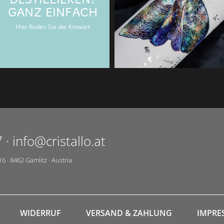
DESTILLIEREN?
Verschenken Sie Gläserglück mit
GANZ EINFACH
Cristallo-Gutscheinen.
Hier finden Sie die Antwort
7
·
info@cristallo.at
16
·
8462
Gamlitz
·
Austria
WIDERRUF
VERSAND & ZAHLUNG
IMPRE