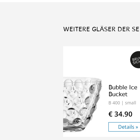
WEITERE GLÄSER DER SE
Bubble Ice
Bucket
B 400
| small
€ 34.90
Details »