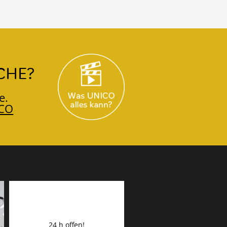
CHE?
e.
CO
24 h offen!