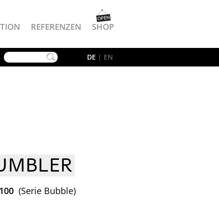
TION
REFERENZEN
SHOP
YouTube
DE
|
EN
UMBLER
 100
(Serie Bubble)