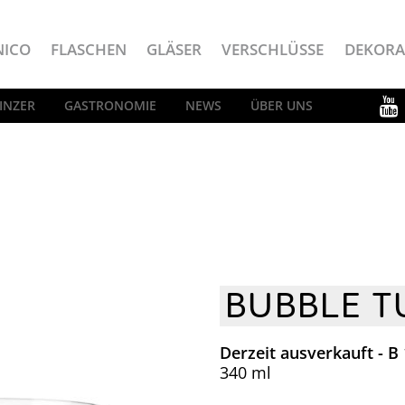
NICO
FLASCHEN
GLÄSER
VERSCHLÜSSE
DEKORA
INZER
GASTRONOMIE
NEWS
ÜBER UNS
BUBBLE T
Derzeit ausverkauft - B
340 ml