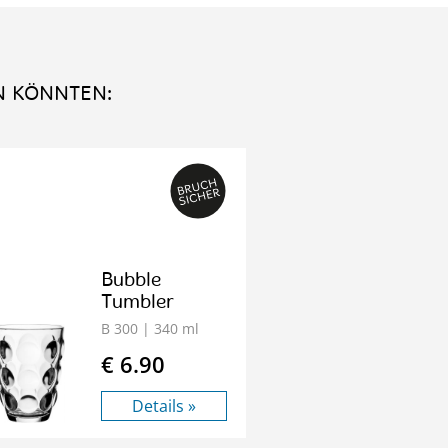
N KÖNNTEN:
Bubble
Tumbler
B 300
| 340 ml
€ 6.90
Details »