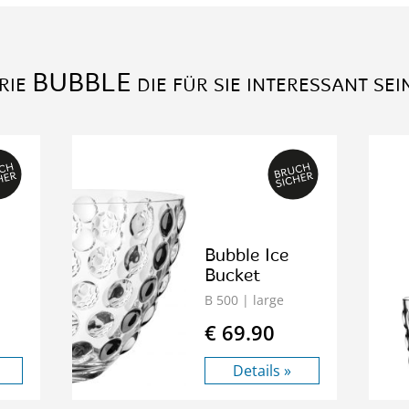
BUBBLE
RIE
DIE FÜR SIE INTERESSANT SEI
Bubble Ice
Bucket
B 500
| large
€ 69.90
Details »