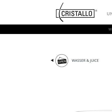
-->
Cristallo
U
W
WASSER & JUICE