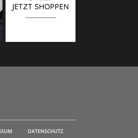
Dekoration
JETZT SHOPPEN
Finaler Schliff
SSUM
DATENSCHUTZ