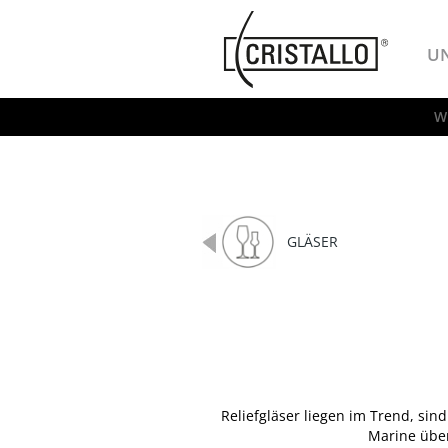
-->
Cristallo
U
W
GLÄSER
Reliefgläser liegen im Trend, sin
Marine über