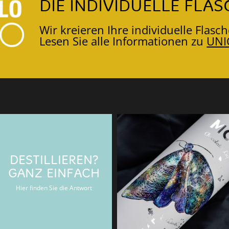
DIE INDIVIDUELLE FLAS
Wir kreieren Ihre individuelle Flasch
Lesen Sie alle Informationen zu
UNI
NEU: GUTSCHEINE
DESTILLIEREN?
Verschenken Sie Gläserglück mit
GANZ EINFACH
Cristallo-Gutscheinen.
Hier finden Sie die Antwort