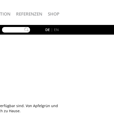
TION
REFERENZEN
SHOP
YouTube
DE
|
EN
 verfügbar sind. Von Apfelgrün und
ch zu Hause.