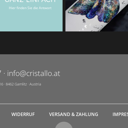
GANZ EINFACH
Cristallo-Gutscheinen.
Hier finden Sie die Antwort
7
·
info@cristallo.at
16
·
8462
Gamlitz
·
Austria
WIDERRUF
VERSAND & ZAHLUNG
IMPRE