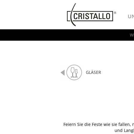
-->
Cristallo
U
W
GLÄSER
Feiern Sie die Feste wie sie falle
und Langl