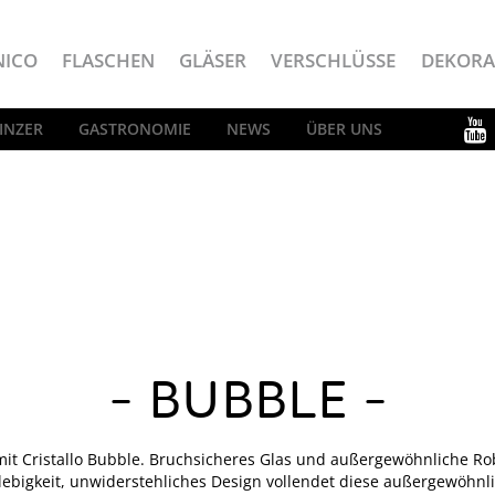
NICO
FLASCHEN
GLÄSER
VERSCHLÜSSE
DEKORA
INZER
GASTRONOMIE
NEWS
ÜBER UNS
BUBBLE
n, mit Cristallo Bubble. Bruchsicheres Glas und außergewöhnliche Ro
ebigkeit, unwiderstehliches Design vollendet diese außergewöhnli