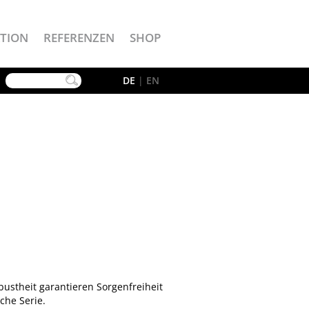
TION
REFERENZEN
SHOP
YouTube
DE
|
EN
bustheit garantieren Sorgenfreiheit
che Serie.