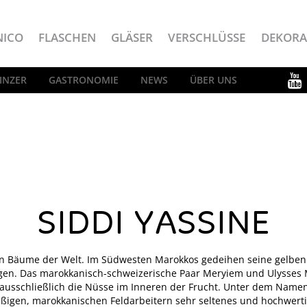
NICO
FLASCHEN
GLÄSER
VERSCHLÜSSE
DEKORA
INZER
GASTRONOMIE
NEWS
ÜBER UNS
SIDDI YASSINE
en Bäume der Welt. Im Südwesten Marokkos gedeihen seine gelben 
ngen. Das marokkanisch-schweizerische Paar Meryiem und Ulysses Mü
l ausschließlich die Nüsse im Inneren der Frucht. Unter dem Namen 
leißigen, marokkanischen Feldarbeitern sehr seltenes und hochwerti