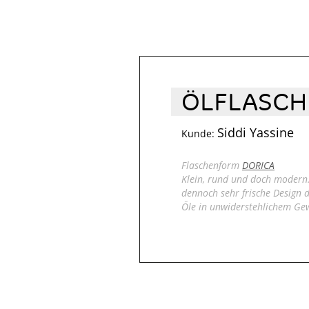
ÖLFLASCH
Siddi Yassine
Kunde:
Flaschenform
DORICA
Klein, rund und doch modern
dennoch sehr frische Design 
Öle in unwiderstehlichem Ge