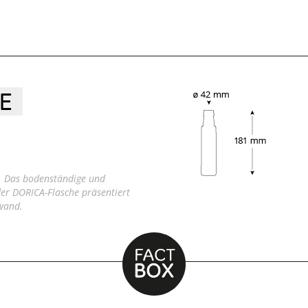
E
. Das bodenständige und
der DORICA-Flasche präsentiert
wand.