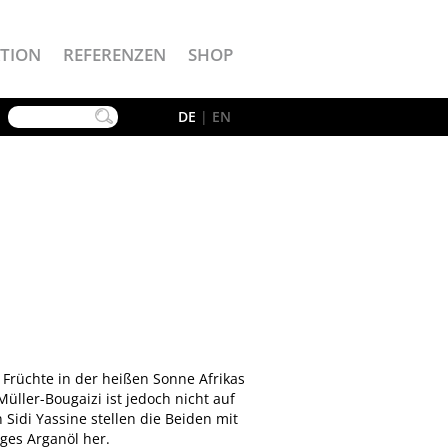
TION
REFERENZEN
SHOP
YouTube
DE
|
EN
Früchte in der heißen Sonne Afrikas
ller-Bougaizi ist jedoch nicht auf
Sidi Yassine stellen die Beiden mit
ges Arganöl her.