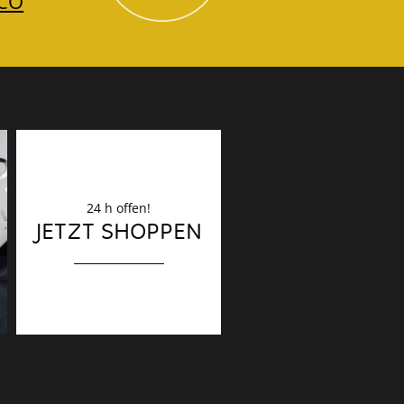
CO
24 h offen!
Dekoration
JETZT SHOPPEN
Finaler Schliff