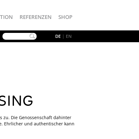
TION
REFERENZEN
SHOP
YouTube
DE
|
EN
SING
ns zu. Die Genossenschaft dahinter
e. Ehrlicher und authentischer kann