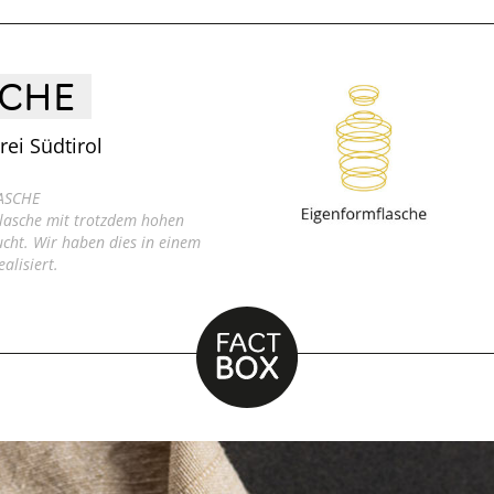
SCHE
ei Südtirol
ASCHE
Flasche mit trotzdem hohen
ucht. Wir haben dies in einem
alisiert.