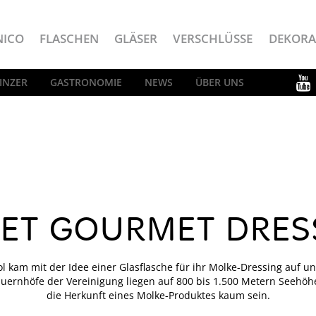
NICO
FLASCHEN
GLÄSER
VERSCHLÜSSE
DEKORA
INZER
GASTRONOMIE
NEWS
ÜBER UNS
RET GOURMET DRES
l kam mit der Idee einer Glasflasche für ihr Molke-Dressing auf u
Bauernhöfe der Vereinigung liegen auf 800 bis 1.500 Metern Seehöh
die Herkunft eines Molke-Produktes kaum sein.