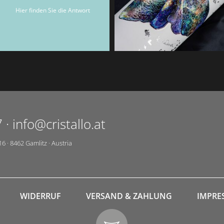
Cristallo-Gutscheinen.
Hier finden Sie die Antwort
7
·
info@cristallo.at
16
·
8462
Gamlitz
·
Austria
WIDERRUF
VERSAND & ZAHLUNG
IMPRE