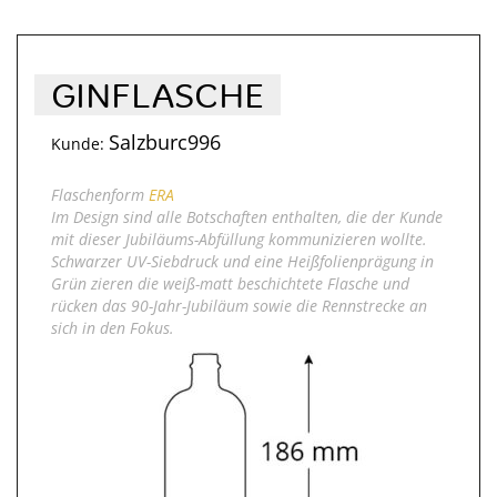
GINFLASCHE
Salzburc996
Kunde:
Flaschenform
ERA
Im Design sind alle Botschaften enthalten, die der Kunde
mit dieser Jubiläums-Abfüllung kommunizieren wollte.
Schwarzer UV-Siebdruck und eine Heißfolienprägung in
Grün zieren die weiß-matt beschichtete Flasche und
rücken das 90-Jahr-Jubiläum sowie die Rennstrecke an
sich in den Fokus.