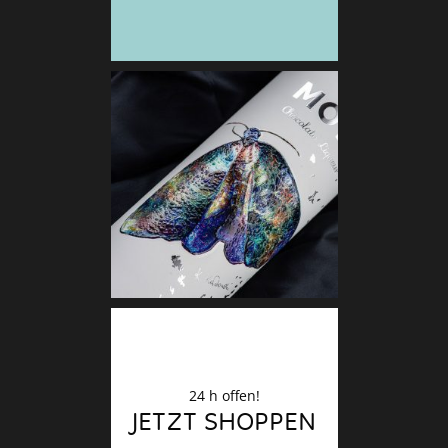
Deko
Finale
24 h offen!
JETZT SHOPPEN