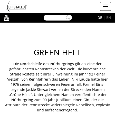
-->
Cristallo
Toggl
navig
YouTube
DE
|
EN
GREEN HELL
Die Nordschleife des Nürburgrings gilt als eine der
gefährlichsten Rennstrecken der Welt: Die kurvenreiche
Straße kostete seit ihrer Einweihung im Jahr 1927 einer
Vielzahl von Rennfahrern das Leben. Niki Lauda hatte hier
1976 seinen folgenschweren Feuerunfall. Formel-Eins-
Legende Jackie Stewart verlieh der Strecke den Namen
„Grüne Hölle“. Unter gleichem Namen veröffentlichte der
Nürburgring zum 90-Jahr-Jubiläum einen Gin, der die
Attribute der Rennstrecke widerspiegelt: Rebellisch, explosiv
und aufsehenerregend.