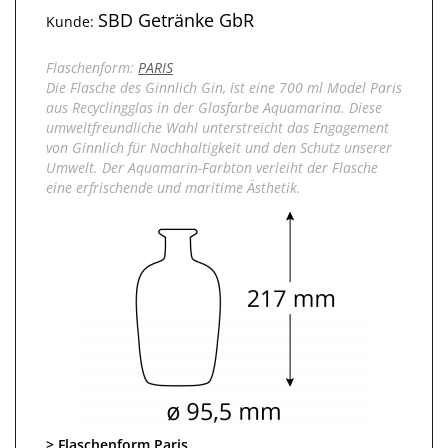
SBD Getränke GbR
Kunde:
Flaschenform:
PARIS
Die Flasche des Ginnlich Gin, ist eine 700 ml Model Paris
aus Recyclingglas in der Glasfarbe Aquamarina. Diese
umweltfreundliche Wahl unterstreicht das Engagement
von Ginnlich für Nachhaltigkeit und den Schutz unserer
Umwelt. Der Aquamarin-Farbton verleiht der Flasche
eine erfrischende und maritime Ästhetik.
Flaschenform Paris