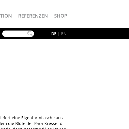
TION
REFERENZEN
SHOP
YouTube
DE
|
EN
 liefert eine Eigenformflasche aus
em die Blüte der Para-Kresse für