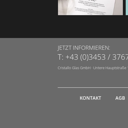
JETZT INFORMIEREN:
T:
+43 (0)3453 / 376
Cristallo Glas GmbH
·
Untere Hauptstraße 
KONTAKT
AGB