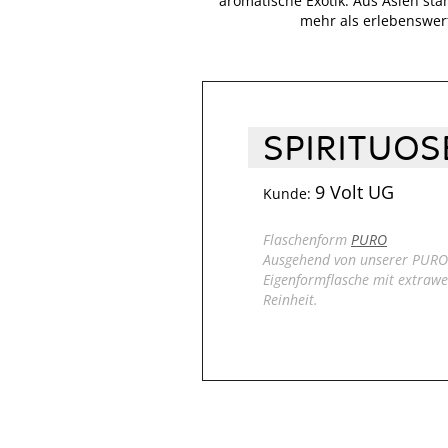
aromatische Exotik. Aus Asien sta
mehr als erlebenswer
SPIRITUO
9 Volt UG
Kunde:
Flaschenform
PURO
Ausgehend von unserer PURO 
Eigenformflasche mit extraw
Reinheit.