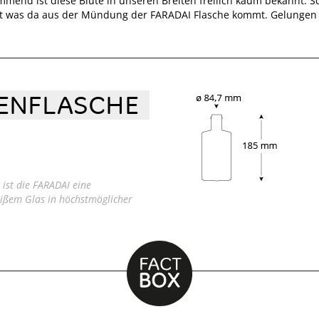
mmend ist diese Blüte in unseren Breiten freilich kaum bekannt. 
t was da aus der Mündung der FARADAI Flasche kommt. Gelungen
SENFLASCHE
ist die FARADAI eine
eißem Glas in höchstmöglicher