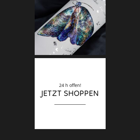
Deko
Finale
24 h offen!
JETZT SHOPPEN