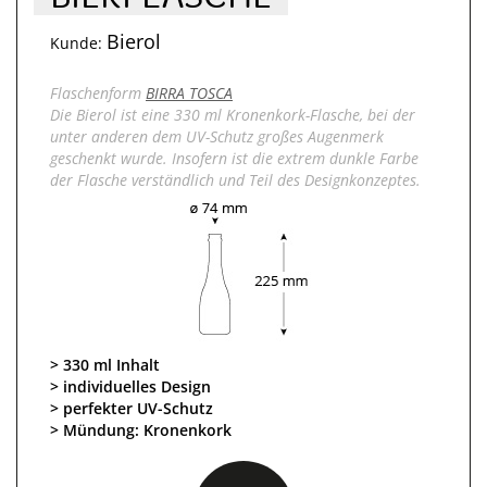
Bierol
Kunde:
Flaschenform
BIRRA TOSCA
Die Bierol ist eine 330 ml Kronenkork-Flasche, bei der
unter anderen dem UV-Schutz großes Augenmerk
geschenkt wurde. Insofern ist die extrem dunkle Farbe
der Flasche verständlich und Teil des Designkonzeptes.
330 ml Inhalt
individuelles Design
perfekter UV-Schutz
Mündung: Kronenkork