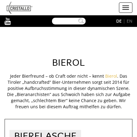
-->
Cristallo
Toggl
navig
YouTube
DE
|
EN
BIEROL
Jeder Bierfreund – ob Craft oder nicht – kennt
Bierol
. Das
Tiroler „handcrafted“ Bier-Unternehmen sorgt seit 2014 für
positive Aufbruchsstimmung in dieser dynamischen Szene.
Die „Bieranarchisten“ aus Schwoich haben sich zur Aufgabe
gemacht, „schlechtem Bier“ keine Chance zu geben. Wir
freuen uns bei diesem Auftrag mithelfen zu dürfen.
BIERFLASCHE