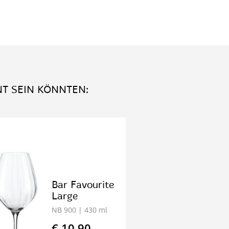
NT SEIN KÖNNTEN:
Bar Favourite
Large
NB 900
| 430 ml
€ 10.90