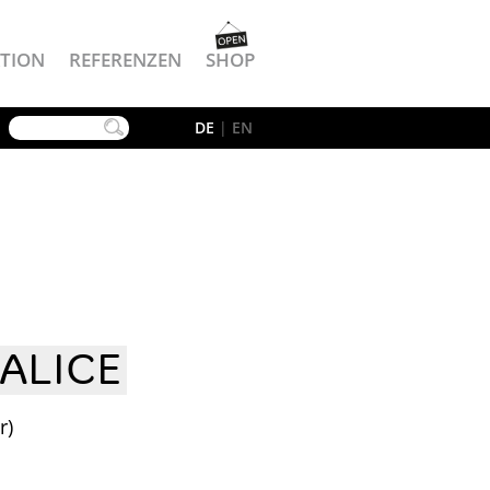
TION
REFERENZEN
SHOP
YouTube
DE
|
EN
ALICE
r)