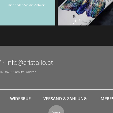
Hier finden Sie die Antwort
7
·
info@cristallo.at
16
·
8462
Gamlitz
·
Austria
WIDERRUF
VERSAND & ZAHLUNG
IMPRE