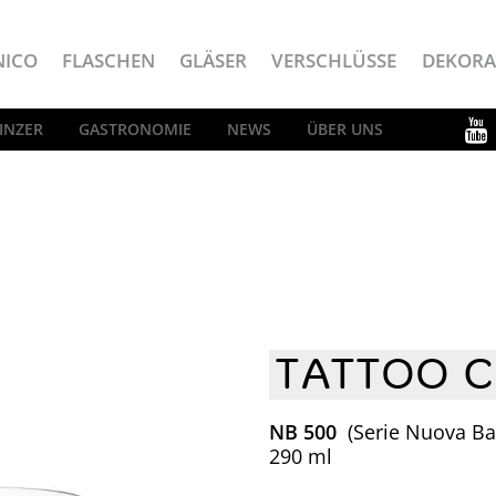
NICO
FLASCHEN
GLÄSER
VERSCHLÜSSE
DEKORA
INZER
GASTRONOMIE
NEWS
ÜBER UNS
TATTOO C
NB 500
(Serie Nuova Ba
290 ml