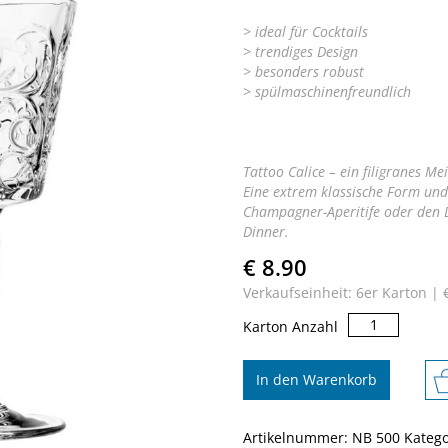
> ideal für Cocktails
> trendiges Design
> besonders robust
> spülmaschinenfreundlich
Tattoo Calice – ein filigranes M
Eine extrem klassische Form und 
Champagner-Aperitife oder den 
Dinner.
€ 8.90
Verkaufseinheit: 6er Karton |
Tattoo
Karton Anzahl
Calice
Menge
In den Warenkorb
Artikelnummer:
NB 500
Katego