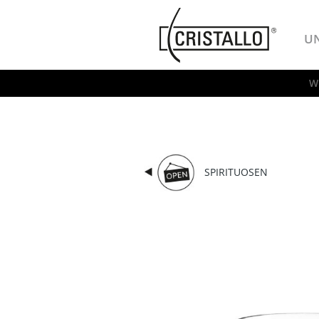
-->
Cristallo
U
W
SPIRITUOSEN