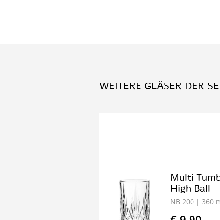
WEITERE GLÄSER DER SE
Multi Tumb
High Ball
NB 200
| 360 
€ 9.90