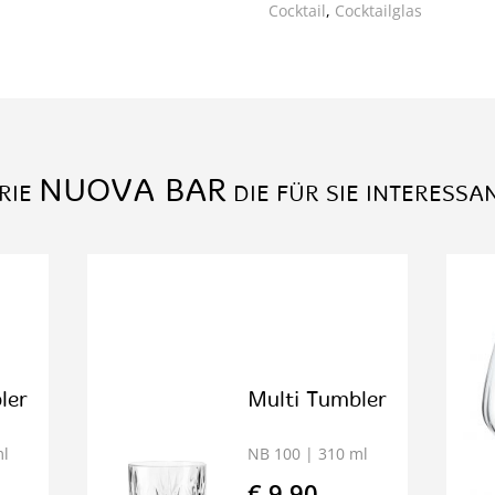
Cocktail
,
Cocktailglas
NUOVA BAR
RIE
DIE FÜR SIE INTERESSA
ler
Multi Tumbler
ml
NB 100
| 310 ml
€ 9.90