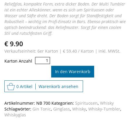
Reliefglas, kompakte Form, extra dicker Boden. Der Multi Tumbler
ist ein echter Alleskönner, wenn es sich um Spirituosen oder
Wasser und Säfte dreht. Der Boden sorgt für Standfestigkeit und
Robustheit – wichtig im Profi-Einsatz in Bars. Ebenso praktisch wie
optisch beeindruckend: das Reliefmuster. Sorgt für einen coolen
Stil und rutschfesten Griff.
€ 9.90
Verkaufseinheit: 6er Karton |
€ 59.40 / Karton |
inkl. MWSt.
Tattoo
Karton Anzahl
Tumbler
High
In den Warenkorb
Ball
Menge
0 Artikel
Warenkorb ansehen
Artikelnummer:
NB 700
Kategorien:
Spirituosen
,
Whisky
Schlagwörter:
Gin Tonic
,
Ginglass
,
Whisky
,
Whisky-Tumbler
,
Whiskyglas