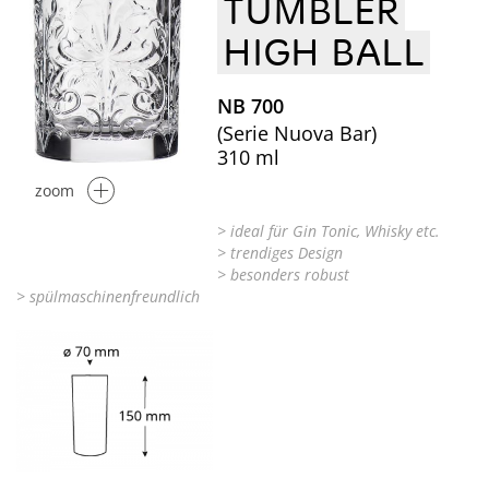
TUMBLER
HIGH BALL
NB 700
(Serie Nuova Bar)
310 ml
zoom
> ideal für Gin Tonic, Whisky etc.
> trendiges Design
> besonders robust
> spülmaschinenfreundlich