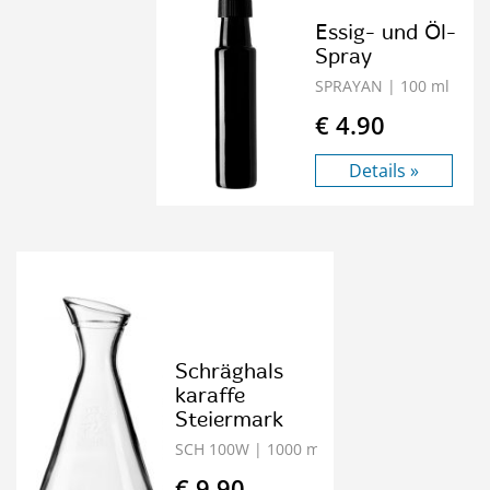
Essig- und Öl-
Spray
SPRAYAN
| 100 ml
€ 4.90
Details »
Schräghals
karaffe
Steiermark
SCH 100W
| 1000 ml
€ 9.90