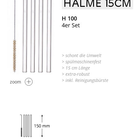
HALME 15CM
H 100
4er Set
> schont die Umwelt
> spülmaschinenfest
> 15 cm Länge
> extra-robust
> inkl. Reinigungsbürste
zoom