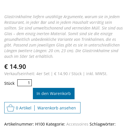
Glastrinkhalme liefern unzählige Argumente, warum sie in jedem
Restaurant, in jeder Bar und in jedem Haushalt vorrätig sein
sollten. Sie sind umweltschonend und vermeiden Müll. Sie sind aus
Glas – dem einzig inerten Material. Somit sind sie die einzige
gesundheitlich unbedenkliche Variante von Trinkhalmen, die es
gibt. Passend zum jeweiligen Glas gibt es sie in unterschiedlichen
Längen (weitere Längen: 20 cm, 23 cm). Die Glastrinkhalme sind
auch im 50er Set erhältlich.
€ 14.90
Verkaufseinheit: 4er Set |
€ 14.90 / Stück |
inkl. MWSt.
Glastrink­
Stück
halme
15cm
In den Warenkorb
Menge
0 Artikel
Warenkorb ansehen
Artikelnummer:
H100
Kategorie:
Accessoires
Schlagwörter: