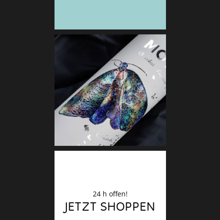
Deko
Finale
24 h offen!
JETZT SHOPPEN