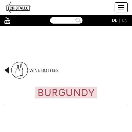
-->
Cristallo
Toggl
navig
YouTube
DE
|
EN
WINE BOTTLES
BURGUNDY