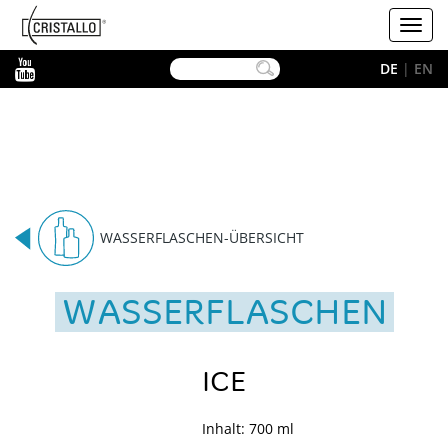
-->
Cristallo
Toggl
navig
YouTube
DE
|
EN
WASSERFLASCHEN-ÜBERSICHT
WASSERFLASCHEN
ICE
Inhalt: 700 ml