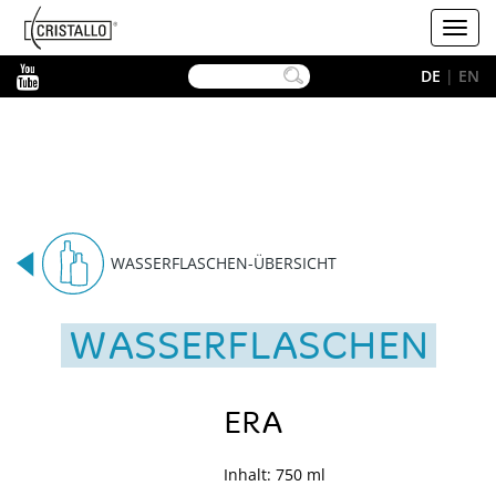
-->
Cristallo
Toggl
navig
YouTube
DE
|
EN
WASSERFLASCHEN-ÜBERSICHT
WASSERFLASCHEN
ERA
Inhalt: 750 ml