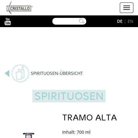
-->
Cristallo
Toggl
navig
YouTube
DE
|
EN
SPIRITUOSEN-ÜBERSICHT
SPIRITUOSEN
TRAMO ALTA
Inhalt: 700 ml