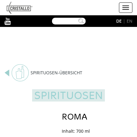
-->
Cristallo
Toggl
navig
YouTube
DE
|
EN
SPIRITUOSEN-ÜBERSICHT
SPIRITUOSEN
ROMA
Inhalt: 700 ml