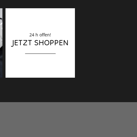
24 h offen!
Dekoration
JETZT SHOPPEN
Finaler Schliff