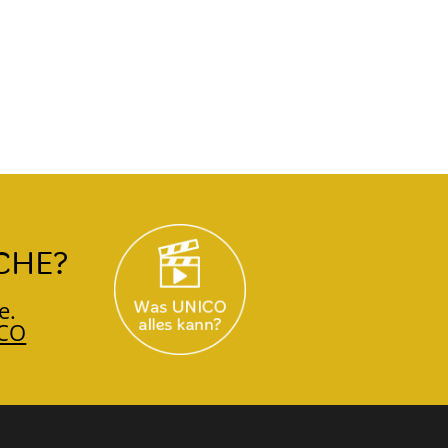
CHE?
e.
CO