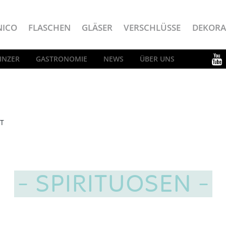
NICO
FLASCHEN
GLÄSER
VERSCHLÜSSE
DEKORA
INZER
GASTRONOMIE
NEWS
ÜBER UNS
T
SPIRITUOSEN