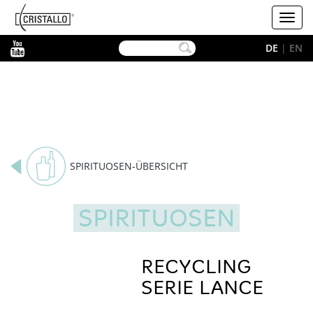
-->
Cristallo
Toggl
navig
YouTube
DE
|
EN
SPIRITUOSEN-ÜBERSICHT
SPIRITUOSEN
RECYCLING
SERIE LANCE