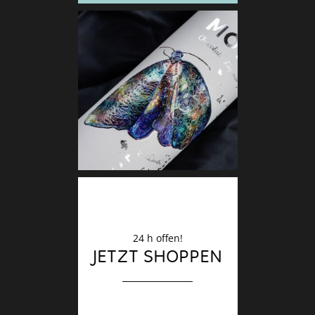
Deko
Finale
24 h offen!
JETZT SHOPPEN