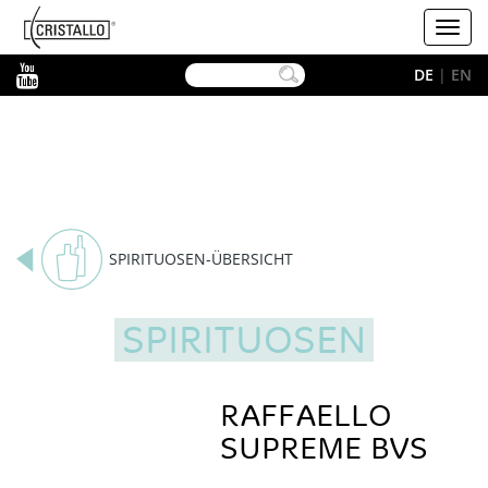
-->
Cristallo
Toggl
navig
YouTube
DE
|
EN
SPIRITUOSEN-ÜBERSICHT
SPIRITUOSEN
RAFFAELLO
SUPREME BVS