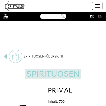
-->
Cristallo
Toggl
navig
YouTube
DE
|
EN
SPIRITUOSEN-ÜBERSICHT
SPIRITUOSEN
PRIMAL
Inhalt: 700 ml